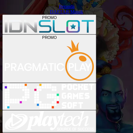
Beranda
DAFTAR
Masuk
PROMO
PROMO