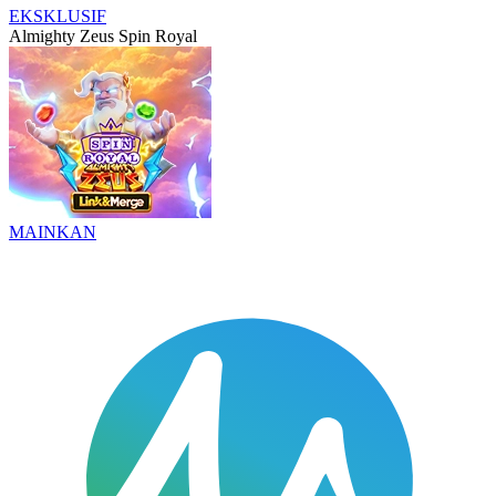
EKSKLUSIF
Almighty Zeus Spin Royal
MAINKAN