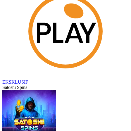
EKSKLUSIF
Satoshi Spins