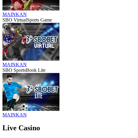
MAINKAN
SBO VirtualSports Game
MAINKAN
SBO SportsBook Lite
MAINKAN
Live Casino