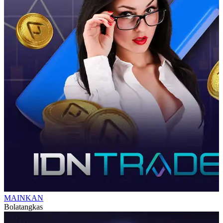
MAINKAN
Bolatangkas