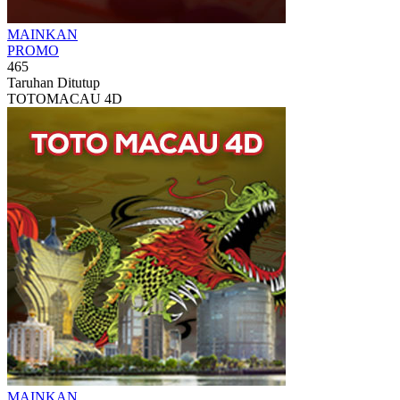
MAINKAN
PROMO
465
Taruhan Ditutup
TOTOMACAU 4D
MAINKAN