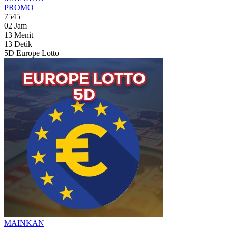
PROMO
7545
02
Jam
13
Menit
11
Detik
5D Europe Lotto
MAINKAN