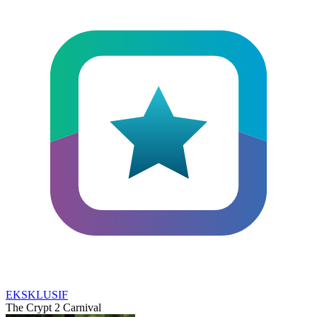
EKSKLUSIF
The Crypt 2 Carnival