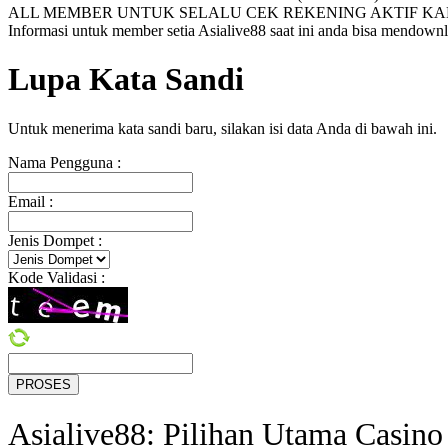
ALL MEMBER UNTUK SELALU CEK REKENING AKTIF KAM
Informasi untuk member setia Asialive88 saat ini anda bisa mendownl
Lupa Kata Sandi
Untuk menerima kata sandi baru, silakan isi data Anda di bawah ini.
Nama Pengguna
:
Email
:
Jenis Dompet
:
Kode Validasi
:
PROSES
Asialive88: Pilihan Utama Casino