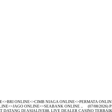
NE<>BRI ONLINE<>CIMB NIAGA ONLINE<>PERMATA ONL
NLINE<>JAGO ONLINE<>SEABANK ONLINE ..
(07/08/2026)
P
 DATANG DI ASIALIVE88, LIVE DEALER CASINO TERBAIK 