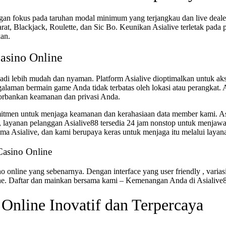
dengan fokus pada taruhan modal minimum yang terjangkau dan live de
rat, Blackjack, Roulette, dan Sic Bo. Keunikan Asialive terletak pada p
an.
asino Online
di lebih mudah dan nyaman. Platform Asialive dioptimalkan untuk aks
aman bermain game Anda tidak terbatas oleh lokasi atau perangkat. A
orbankan keamanan dan privasi Anda.
omitmen untuk menjaga keamanan dan kerahasiaan data member kami. A
itu, layanan pelanggan Asialive88 tersedia 24 jam nonstop untuk menj
a Asialive, dan kami berupaya keras untuk menjaga itu melalui layana
 Casino Online
 online yang sebenarnya. Dengan interface yang user friendly , varia
ine. Daftar dan mainkan bersama kami – Kemenangan Anda di Asialive
 Online Inovatif dan Terpercaya