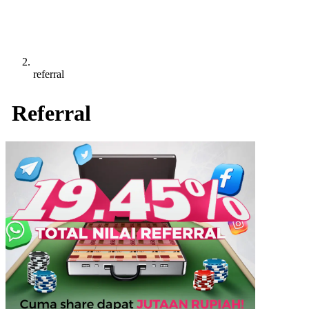
referral
Referral