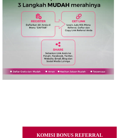
Asialive88 mengadakan program Referral system untuk yang ingin mendapatkan
keuntungan hingga puluhan juta rupiah setiap minggunya
Referral system dari Asialive88 tidak dipungut biaya apapun.
Hanya dengan modal online saja, setelah itu Anda tinggal mengecek keuntungan
Anda yang dapat dilihat secara online kapan pun dan dimanapun.
REGISTER sekarang juga & REFERENSIKAN Link REFERRAL Anda.
KOMISI BONUS REFERRAL