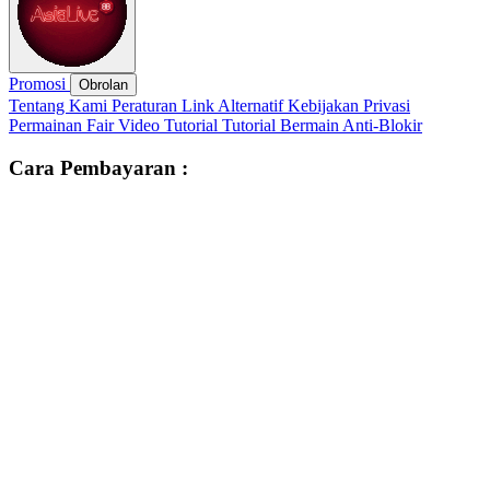
Promosi
Obrolan
Tentang Kami
Peraturan
Link Alternatif
Kebijakan Privasi
Permainan Fair
Video Tutorial
Tutorial Bermain
Anti-Blokir
Cara Pembayaran :