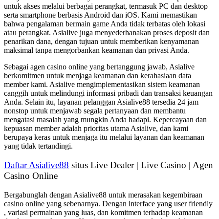
untuk akses melalui berbagai perangkat, termasuk PC dan desktop
serta smartphone berbasis Android dan iOS. Kami memastikan
bahwa pengalaman bermain game Anda tidak terbatas oleh lokasi
atau perangkat. Asialive juga menyederhanakan proses deposit dan
penarikan dana, dengan tujuan untuk memberikan kenyamanan
maksimal tanpa mengorbankan keamanan dan privasi Anda.
Sebagai agen casino online yang bertanggung jawab, Asialive
berkomitmen untuk menjaga keamanan dan kerahasiaan data
member kami. Asialive mengimplementasikan sistem keamanan
canggih untuk melindungi informasi pribadi dan transaksi keuangan
Anda. Selain itu, layanan pelanggan Asialive88 tersedia 24 jam
nonstop untuk menjawab segala pertanyaan dan membantu
mengatasi masalah yang mungkin Anda hadapi. Kepercayaan dan
kepuasan member adalah prioritas utama Asialive, dan kami
berupaya keras untuk menjaga itu melalui layanan dan keamanan
yang tidak tertandingi.
Daftar Asialive88
situs Live Dealer | Live Casino | Agen
Casino Online
Bergabunglah dengan Asialive88 untuk merasakan kegembiraan
casino online yang sebenarnya. Dengan interface yang user friendly
, variasi permainan yang luas, dan komitmen terhadap keamanan