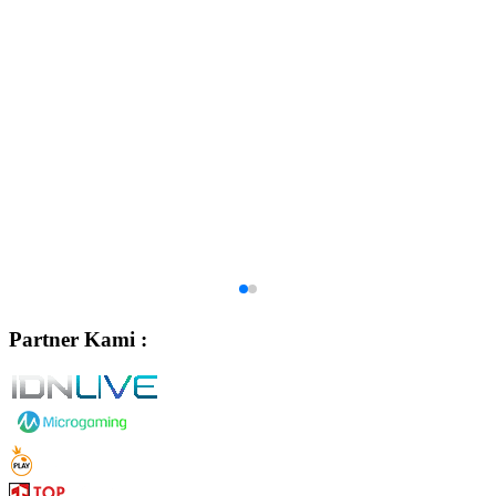
Partner Kami :