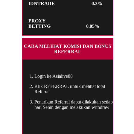
IDNTRADE
0.3%
PROXY
BETTING
0.05%
CARA MELIHAT KOMISI DAN BONUS
REFERRAL
Login ke Asialive88
Klik REFERRAL untuk melihat total
Referral
Penarikan Referral dapat dilakukan setiap
hari Senin dengan melakukan withdraw