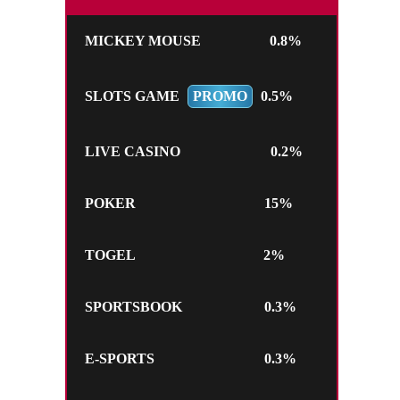
MICKEY MOUSE
0.8%
SLOTS GAME
PROMO
0.5%
LIVE CASINO
0.2%
POKER
15%
TOGEL
2%
SPORTSBOOK
0.3%
E-SPORTS
0.3%