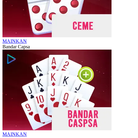
MAINKAN
Bandar Capsa
MAINKAN