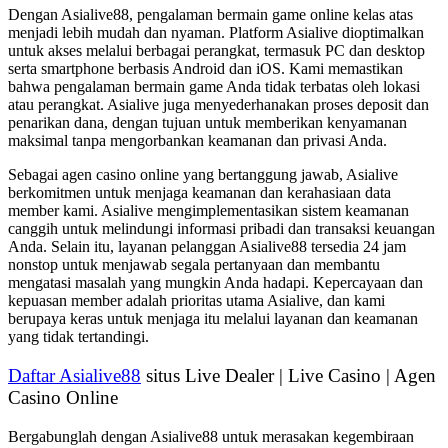
Dengan Asialive88, pengalaman bermain game online kelas atas
menjadi lebih mudah dan nyaman. Platform Asialive dioptimalkan
untuk akses melalui berbagai perangkat, termasuk PC dan desktop
serta smartphone berbasis Android dan iOS. Kami memastikan
bahwa pengalaman bermain game Anda tidak terbatas oleh lokasi
atau perangkat. Asialive juga menyederhanakan proses deposit dan
penarikan dana, dengan tujuan untuk memberikan kenyamanan
maksimal tanpa mengorbankan keamanan dan privasi Anda.
Sebagai agen casino online yang bertanggung jawab, Asialive
berkomitmen untuk menjaga keamanan dan kerahasiaan data
member kami. Asialive mengimplementasikan sistem keamanan
canggih untuk melindungi informasi pribadi dan transaksi keuangan
Anda. Selain itu, layanan pelanggan Asialive88 tersedia 24 jam
nonstop untuk menjawab segala pertanyaan dan membantu
mengatasi masalah yang mungkin Anda hadapi. Kepercayaan dan
kepuasan member adalah prioritas utama Asialive, dan kami
berupaya keras untuk menjaga itu melalui layanan dan keamanan
yang tidak tertandingi.
Daftar Asialive88
situs Live Dealer | Live Casino | Agen
Casino Online
Bergabunglah dengan Asialive88 untuk merasakan kegembiraan