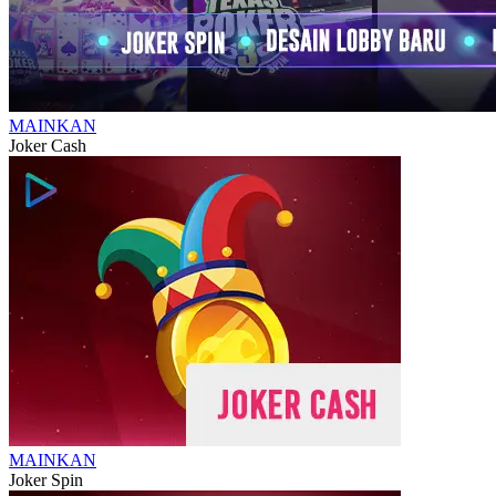
MAINKAN
Joker Cash
MAINKAN
Joker Spin