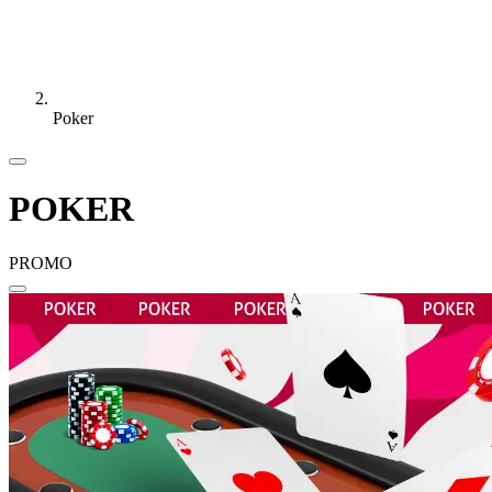
Poker
POKER
PROMO