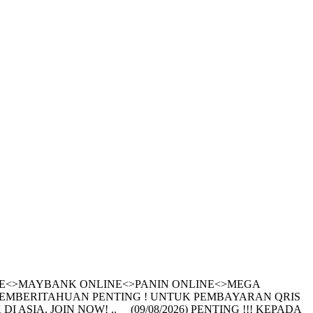
INE<>MAYBANK ONLINE<>PANIN ONLINE<>MEGA
EMBERITAHUAN PENTING ! UNTUK PEMBAYARAN QRIS
DI ASIA. JOIN NOW! ..
(09/08/2026)
PENTING !!! KEPADA