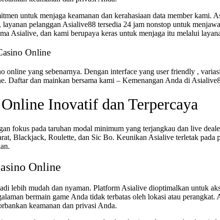
omitmen untuk menjaga keamanan dan kerahasiaan data member kami. A
itu, layanan pelanggan Asialive88 tersedia 24 jam nonstop untuk menj
a Asialive, dan kami berupaya keras untuk menjaga itu melalui layana
 Casino Online
 online yang sebenarnya. Dengan interface yang user friendly , varia
ine. Daftar dan mainkan bersama kami – Kemenangan Anda di Asialive
 Online Inovatif dan Terpercaya
dengan fokus pada taruhan modal minimum yang terjangkau dan live de
rat, Blackjack, Roulette, dan Sic Bo. Keunikan Asialive terletak pada p
an.
asino Online
di lebih mudah dan nyaman. Platform Asialive dioptimalkan untuk aks
aman bermain game Anda tidak terbatas oleh lokasi atau perangkat. A
orbankan keamanan dan privasi Anda.