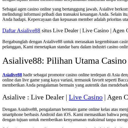
Sebagai agen casino online yang bertanggung jawab, Asialive berk
melindungi informasi pribadi dan transaksi keuangan Anda. Selain 
Anda hadapi. Kepercayaan dan kepuasan member adalah prioritas utam
Daftar Asialive88
situs Live Dealer | Live Casino | Agen
Bergabunglah dengan Asialive88 untuk merasakan kegembiraan casino
pelanggan, Kami menetapkan standar baru dalam industri casino onl
Asialive88: Pilihan Utama Casino
Asialive88
hadir sebagai promotor casino online terdepan di Asia 
online dan live game yang kaya variasi, termasuk favorit seperti Bacca
memberikan Anda pengalaman bermain yang autentik dan mendebark
Asialive : Live Dealer |
Live Casino
| Agen C
Dengan Asialive88, pengalaman bermain game online kelas atas menja
smartphone berbasis Android dan iOS. Kami memastikan bahwa pengal
dengan tujuan untuk memberikan kenyamanan maksimal tanpa meng