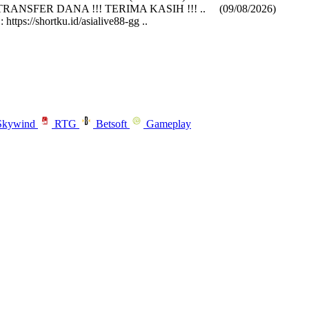
NSFER DANA !!! TERIMA KASIH !!! ..
(09/08/2026)
 : https://shortku.id/asialive88-gg ..
Skywind
RTG
Betsoft
Gameplay