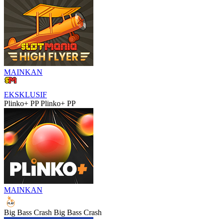
MAINKAN
EKSKLUSIF
Plinko+ PP
Plinko+ PP
MAINKAN
Big Bass Crash
Big Bass Crash