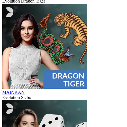
Evolution Dragon Tiger
MAINKAN
Evolution Sicbo