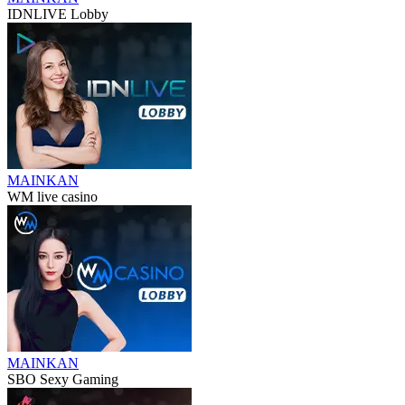
IDNLIVE Lobby
MAINKAN
WM live casino
MAINKAN
SBO Sexy Gaming