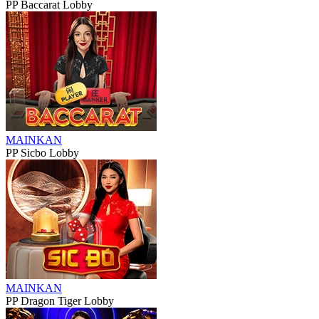
PP Baccarat Lobby
MAINKAN
PP Sicbo Lobby
MAINKAN
PP Dragon Tiger Lobby