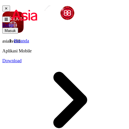
✕
Daftar
Masuk
Beranda
asialive88
Aplikasi Mobile
Download