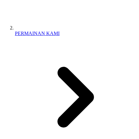
PERMAINAN KAMI