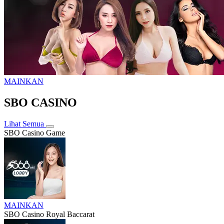
MAINKAN
SBO CASINO
Lihat Semua
SBO Casino Game
MAINKAN
SBO Casino Royal Baccarat