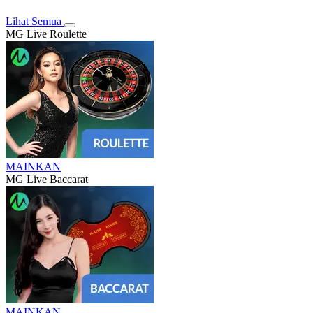
Lihat Semua
MG Live Roulette
MAINKAN
MG Live Baccarat
MAINKAN