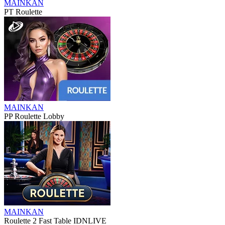
MAINKAN
PT Roulette
MAINKAN
PP Roulette Lobby
MAINKAN
Roulette 2 Fast Table IDNLIVE