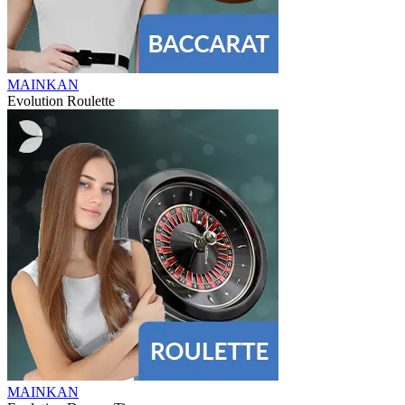
MAINKAN
Evolution Roulette
MAINKAN