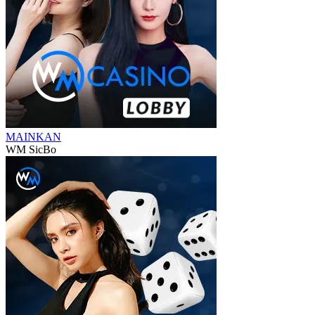
MAINKAN
WM SicBo