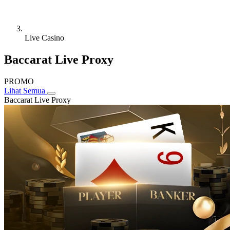
Live Casino
Baccarat Live Proxy
PROMO
Lihat Semua
Baccarat Live Proxy