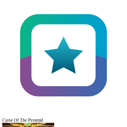
Curse Of The Pyramid