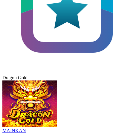
Dragon Gold
MAINKAN