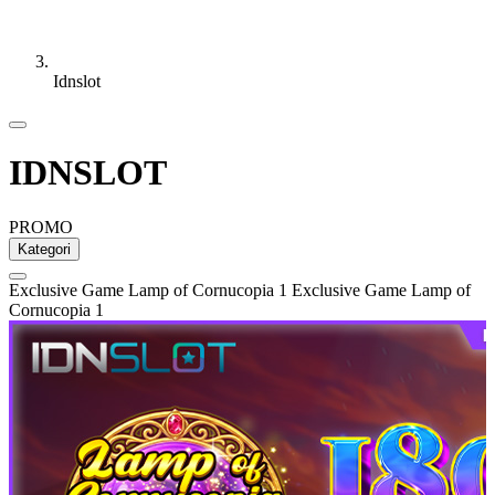
Idnslot
IDNSLOT
PROMO
Kategori
Turnamen Spesial Menjelang Kemerdekaan 2026
Turnamen Spesial
E
Menjelang Kemerdekaan 2026
C