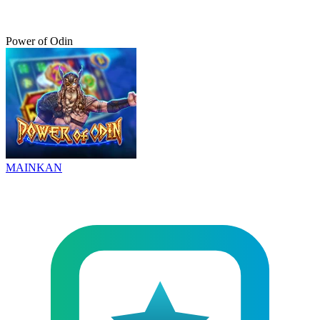
Power of Odin
MAINKAN