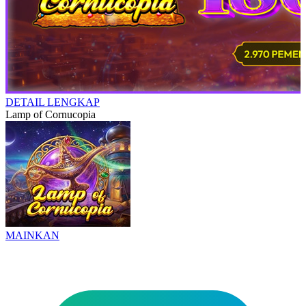
DETAIL LENGKAP
D
Lamp of Cornucopia
MAINKAN