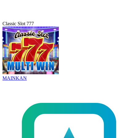
Classic Slot 777
MAINKAN