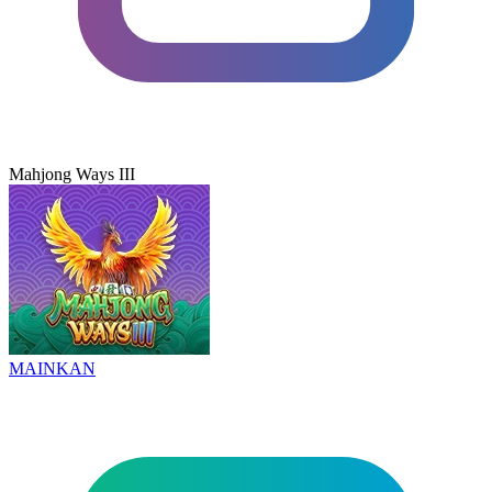
Mahjong Ways III
MAINKAN