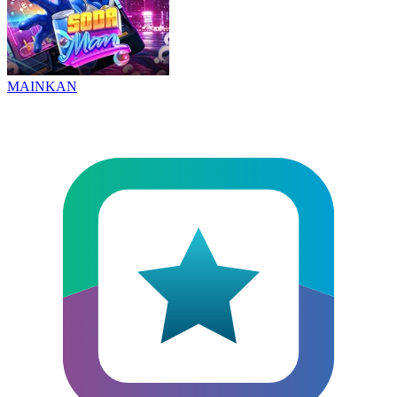
MAINKAN