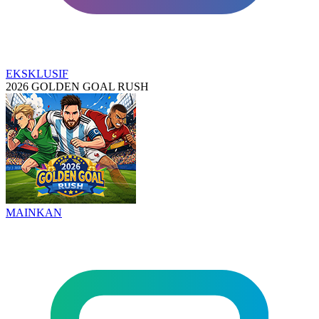
EKSKLUSIF
2026 GOLDEN GOAL RUSH
MAINKAN