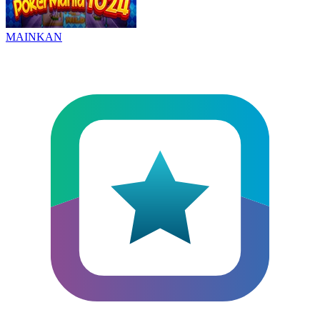
MAINKAN