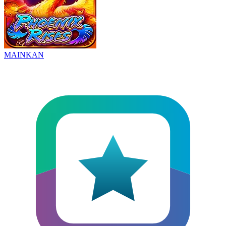
MAINKAN