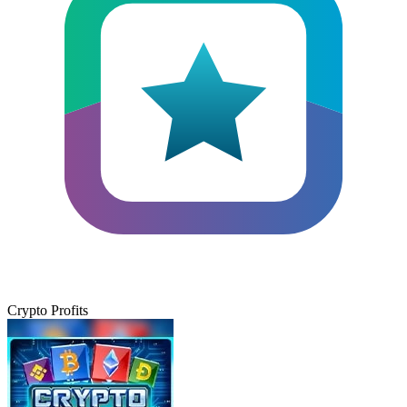
Crypto Profits