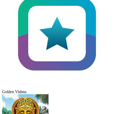
Golden Vishnu