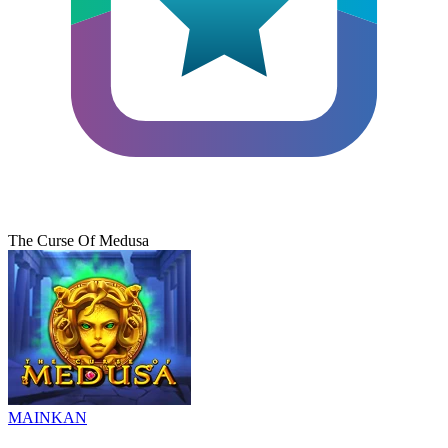
The Curse Of Medusa
MAINKAN