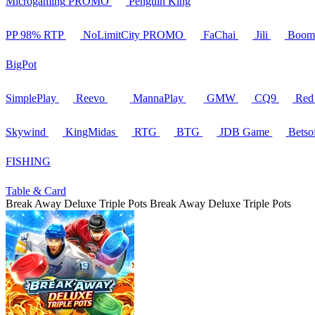
Microgaming
PROMO
Penguin King
PP 98% RTP
NoLimitCity
PROMO
FaChai
Jili
Boom
BigPot
SimplePlay
Reevo
MannaPlay
GMW
CQ9
Red 
Skywind
KingMidas
RTG
BTG
JDB Game
Betso
FISHING
Table & Card
Break Away Deluxe Triple Pots
Break Away Deluxe Triple Pots