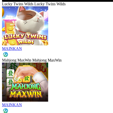
Lucky Twins Wilds
Lucky Twins Wilds
MAINKAN
Mahjong MaxWin
Mahjong MaxWin
MAINKAN