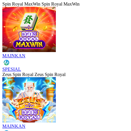
Spin Royal MaxWin
Spin Royal MaxWin
MAINKAN
SPESIAL
Zeus Spin Royal
Zeus Spin Royal
MAINKAN